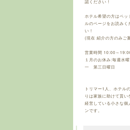
認ください！
ホテル希望の方はペッ
ルのページをお読みく
い！
(現在 紹介の方のみご
営業時間 10:00～19:0
１月のお休み:毎週水
一 第三日曜日
トリマー1人、ホテル
2024.04
りは家族に助けて貰い
経営している小さな個
ンです。