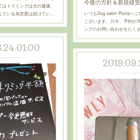
今後の方針＆新規様
てはトリミングは犬の健康、
いつもDog salon Plu
えている為営業は続けてい…
ございます。只今、予約が
ングのお問い合わせをたく
.24 01:00
2019.09.