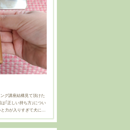
シング講座結構見て頂けた
回は｢正しい持ち方｣につい
いと力が入りすぎて犬に…