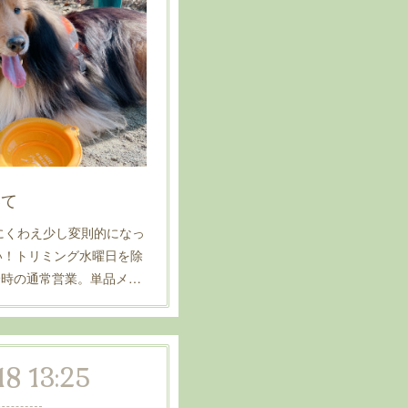
いて
にくわえ少し変則的になっ
い！トリミング水曜日を除
～19時の通常営業。単品メ…
18 13:25