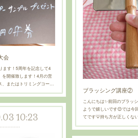
大会
となります！5周年を記念して4
」を開催致します！4月の営
ス、またはトリミングコー…
ブラッシング講座②
こんにちは✨前回のブラッ
ようで嬉しいです😊では今
.03 10:23
てです💡持ち方が正しくな