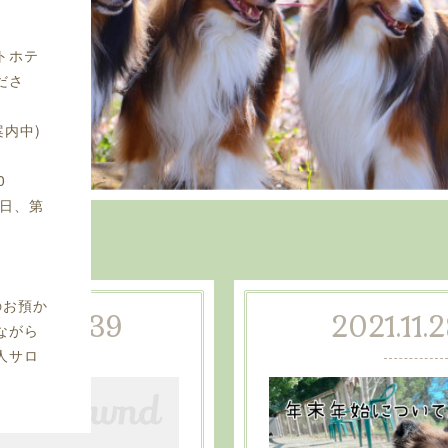
トホテ
ださ
案内中)
0
曜日、第
のお預か
.27 10:39
2021.11.
ながら
人サロ